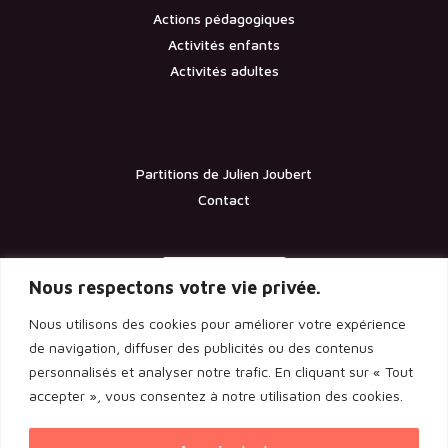
Actions pédagogiques
Activités enfants
Activités adultes
Partitions de Julien Joubert
Contact
Documents
Nous respectons votre vie privée.
Nous utilisons des cookies pour améliorer votre expérience
Les statuts de l’association
de navigation, diffuser des publicités ou des contenus
personnalisés et analyser notre trafic. En cliquant sur « Tout
Licence d’entrepreneur de spectacle
accepter », vous consentez à notre utilisation des cookies.
Rapport de l’assemblée générale 2024