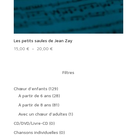
Les petits saules de Jean Zay
Plage
15,00
€
–
20,00
€
de
prix :
15,00 €
Filtres
à
20,00 €
129
Chœur d'enfants
129
produits
28
À partir de 6 ans
28
produits
81
À partir de 8 ans
81
produits
1
Avec un chœur d'adultes
1
produit
0
CD/DVD/Livre-CD
0
produit
0
Chansons individuelles
0