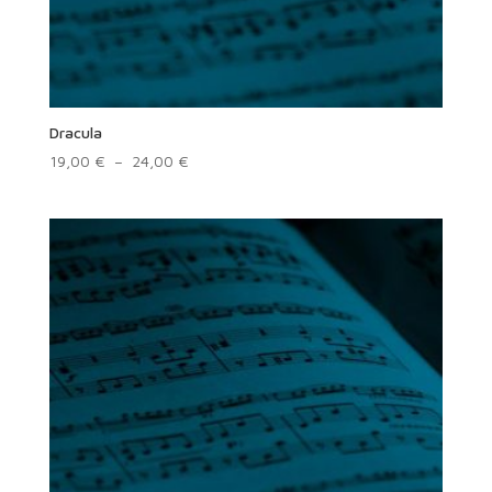
Dracula
Plage
19,00
€
–
24,00
€
de
prix :
19,00 €
à
24,00 €