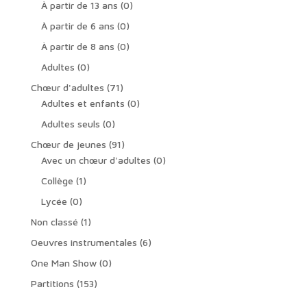
0
produit
À partir de 13 ans
0
produit
0
À partir de 6 ans
0
produit
0
À partir de 8 ans
0
produit
0
Adultes
0
produit
71
Chœur d'adultes
71
produits
0
Adultes et enfants
0
produit
0
Adultes seuls
0
produit
91
Chœur de jeunes
91
produits
0
Avec un chœur d'adultes
0
produit
1
Collège
1
produit
0
Lycée
0
produit
1
Non classé
1
produit
6
Oeuvres instrumentales
6
produits
0
One Man Show
0
produit
153
Partitions
153
produits