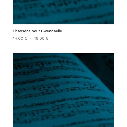
Chansons pour Gwennaëlle
Plage
14,00
€
–
18,00
€
de
prix :
14,00 €
à
18,00 €