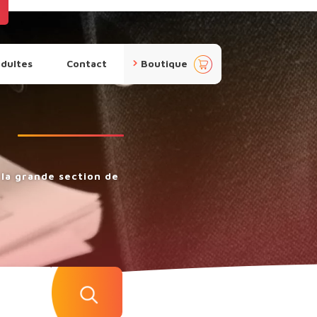
pan
adultes
Contact
Boutique
ier
la grande section de