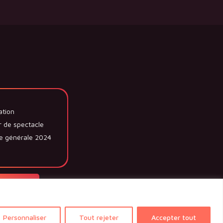
ation
r de spectacle
e générale 2024
ocuments
Personnaliser
Tout rejeter
Accepter tout