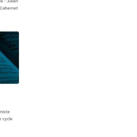
e : Julien
 Cabernet
niste
e cycle