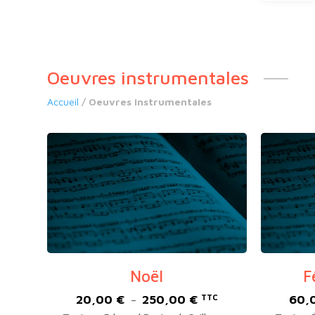
Oeuvres instrumentales
Accueil
/ Oeuvres instrumentales
Noël
F
20,00
€
250,00
€
60,
Plage
TTC
–
de