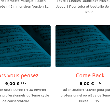
Éric Herbette Musique : Julien
Texte : Charles Baudelaire Musiqu
prix :
rée : 45 mn environ Version 1…
Joubert Pour tuba et bouteille de
60,00 €
Pour…
à
220,00 €
ors vous pensez
Come Back
9,00
€
8,00
€
TTC
TTC
pe seule Durée : 4'30 environ
Julien Joubert Œuvre pour pia
 professionnels ou 3ème cycle
professionnel ou élève de 3èm
de conservatoire
Durée : 6' 15…