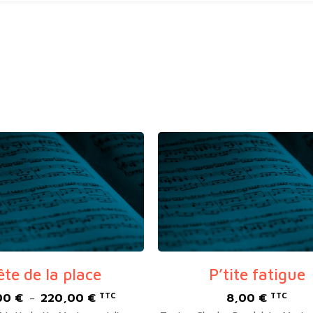
ête de la place
P’tite fatigue
00
€
220,00
€
8,00
€
Plage
TTC
TTC
–
de