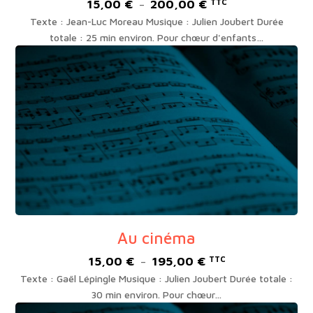
15,00
€
200,00
€
Plage
TTC
–
de
Texte : Jean-Luc Moreau Musique : Julien Joubert Durée
prix :
totale : 25 min environ. Pour chœur d'enfants…
15,00 €
à
200,00 €
Au cinéma
15,00
€
195,00
€
Plage
TTC
–
de
Texte : Gaël Lépingle Musique : Julien Joubert Durée totale :
prix :
30 min environ. Pour chœur…
15,00 €