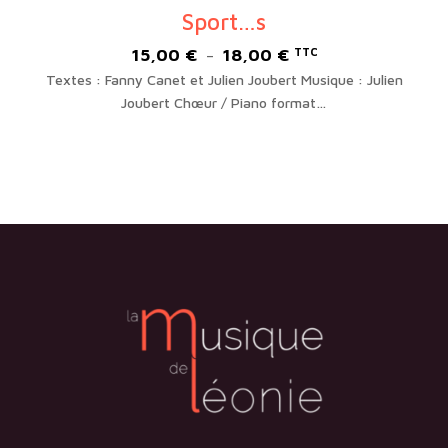
Sport…s
15,00
€
18,00
€
Plage
TTC
–
de
Textes : Fanny Canet et Julien Joubert Musique : Julien
prix :
Joubert Chœur / Piano format…
15,00 €
à
18,00 €