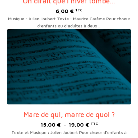
On dirait que l’hiver tombe…
6,00
€
TTC
Musique : Julien Joubert Texte : Maurice Carême Pour choeur
d'enfants ou d'adultes à deux…
Mare de qui, marre de quoi ?
15,00
€
19,00
€
Plage
TTC
–
de
Texte et Musique : Julien Joubert Pour chœur d'enfants à