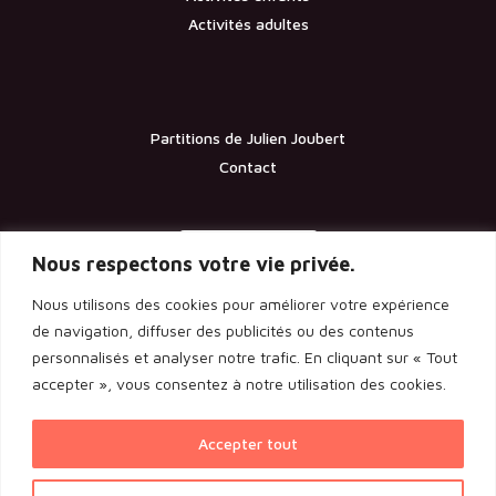
Activités adultes
Partitions de Julien Joubert
Contact
Documents
Nous respectons votre vie privée.
Nous utilisons des cookies pour améliorer votre expérience
Les statuts de l’association
de navigation, diffuser des publicités ou des contenus
personnalisés et analyser notre trafic. En cliquant sur « Tout
Licence d’entrepreneur de spectacle
accepter », vous consentez à notre utilisation des cookies.
Rapport de l’assemblée générale 2024
Accepter tout
Voir l'ensemble des documents