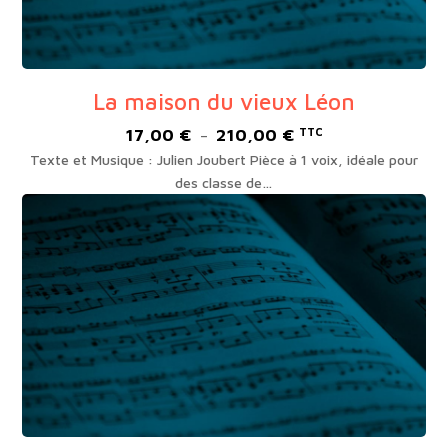
La maison du vieux Léon
17,00
€
210,00
€
Plage
TTC
–
de
Texte et Musique : Julien Joubert Pièce à 1 voix, idéale pour
prix :
des classe de…
17,00 €
à
210,00 €