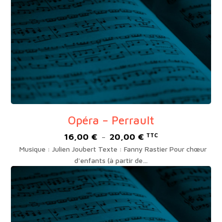
19,00 €
Opéra – Perrault
16,00
€
20,00
€
Plage
TTC
–
de
Musique : Julien Joubert Texte : Fanny Rastier Pour chœur
prix :
d'enfants (à partir de…
16,00 €
à
20,00 €