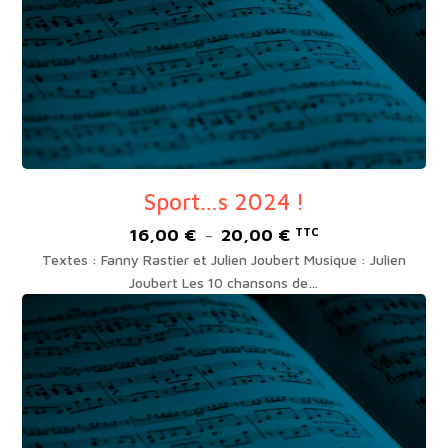
Sport…s 2024 !
16,00
€
20,00
€
Plage
TTC
–
de
Textes : Fanny Rastier et Julien Joubert Musique : Julien
prix :
Joubert Les 10 chansons de…
16,00 €
à
20,00 €