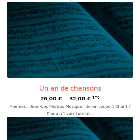
15,00 €
à
19,00 €
Un an de chansons
26,00
€
32,00
€
Plage
TTC
–
de
Poèmes : Jean-Luc Moreau Musique : Julien Joubert Chant /
prix :
Piano à 1 voix format…
26,00 €
à
32,00 €