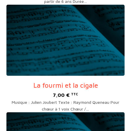
prix :
partir de 6 ans Durée…
15,00 €
à
19,00 €
La fourmi et la cigale
7,00
€
TTC
Musique : Julien Joubert Texte : Raymond Queneau Pour
chœur à 1 voix Chœur /…