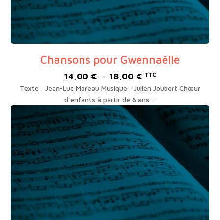
Chansons pour Gwennaëlle
14,00
€
18,00
€
Plage
TTC
–
de
Texte : Jean-Luc Moreau Musique : Julien Joubert Chœur
prix :
d'enfants à partir de 6 ans.…
14,00 €
à
18,00 €