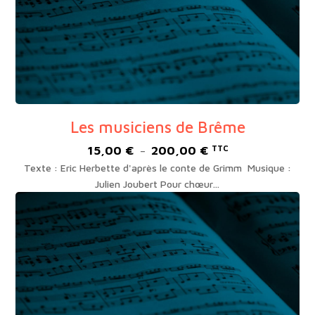
Les musiciens de Brême
15,00
€
200,00
€
Plage
TTC
–
de
Texte : Eric Herbette d'après le conte de Grimm Musique :
prix :
Julien Joubert Pour chœur…
15,00 €
à
200,00 €