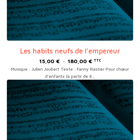
Les habits neufs de l’empereur
15,00
€
180,00
€
Plage
TTC
–
de
Musique : Julien Joubert Texte : Fanny Rastier Pour chœur
prix :
d'enfants (à partir de 6…
15,00 €
à
180,00 €