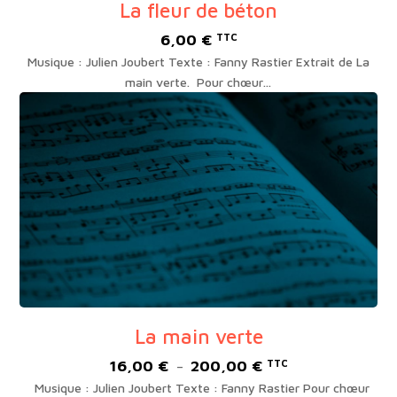
La fleur de béton
6,00
€
TTC
Musique : Julien Joubert Texte : Fanny Rastier Extrait de La
main verte. Pour chœur…
La main verte
16,00
€
200,00
€
Plage
TTC
–
de
Musique : Julien Joubert Texte : Fanny Rastier Pour chœur