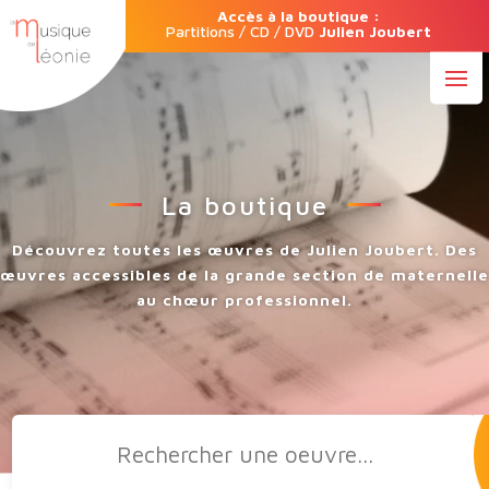
Accès à la boutique :
Partitions / CD / DVD
Julien Joubert
La boutique
Découvrez toutes les œuvres de Julien Joubert. Des
œuvres accessibles de la grande section de maternelle
au chœur professionnel.
Recherche
de
produits