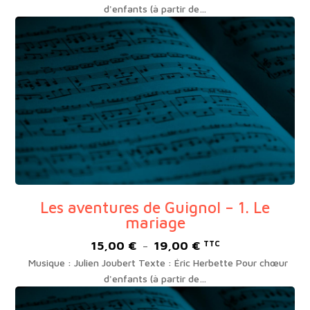
prix :
d'enfants (à partir de…
16,00 €
à
200,00 €
Les aventures de Guignol – 1. Le
mariage
15,00
€
19,00
€
Plage
TTC
–
de
Musique : Julien Joubert Texte : Éric Herbette Pour chœur
prix :
d'enfants (à partir de…
15,00 €
à