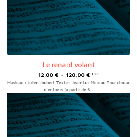
Le renard volant
12,00
€
120,00
€
Plage
TTC
–
de
Musique : Julien Joubert Texte : Jean-Luc Moreau Pour chœur
prix :
d'enfants (à partir de 6…
12,00 €
à
120,00 €