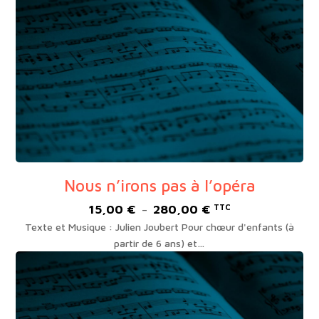
à
195,00 €
Nous n’irons pas à l’opéra
15,00
€
280,00
€
Plage
TTC
–
de
Texte et Musique : Julien Joubert Pour chœur d'enfants (à
prix :
partir de 6 ans) et…
15,00 €
à
280,00 €