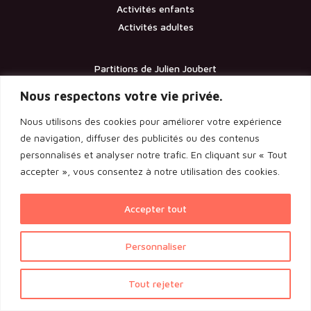
Activités enfants
Activités adultes
Partitions de Julien Joubert
Contact
Nous respectons votre vie privée.
Nous utilisons des cookies pour améliorer votre expérience
Documents
de navigation, diffuser des publicités ou des contenus
personnalisés et analyser notre trafic. En cliquant sur « Tout
Les statuts de l’association
accepter », vous consentez à notre utilisation des cookies.
Licence d’entrepreneur de spectacle
Rapport de l’assemblée générale 2024
Accepter tout
Voir l'ensemble des documents
Personnaliser
Politique de confidentialité
|
Mentions légales
| Une
Tout rejeter
Congés d'été du 28 juillet au 16 août 2026. Les commandes seront
réalisation
AltaisWeb
traitées à partir du lundi 17 août.
Ignorer