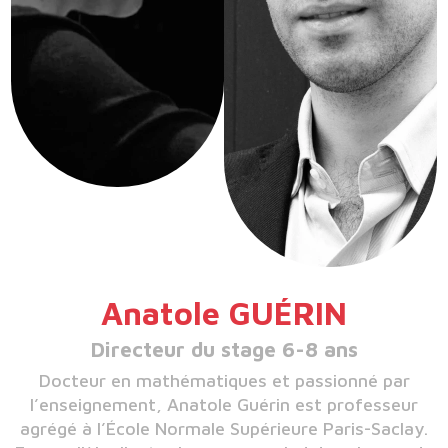
Anatole GUÉRIN
Directeur du stage 6-8 ans
Docteur en mathématiques et passionné par
l’enseignement, Anatole Guérin est professeur
agrégé à l’École Normale Supérieure Paris-Saclay.