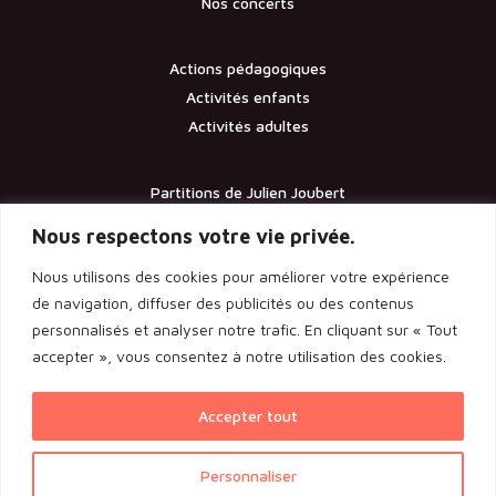
Nos concerts
Actions pédagogiques
Activités enfants
Activités adultes
Partitions de Julien Joubert
Contact
Nous respectons votre vie privée.
Nous utilisons des cookies pour améliorer votre expérience
Documents
de navigation, diffuser des publicités ou des contenus
personnalisés et analyser notre trafic. En cliquant sur « Tout
Les statuts de l’association
accepter », vous consentez à notre utilisation des cookies.
Licence d’entrepreneur de spectacle
Rapport de l’assemblée générale 2024
Accepter tout
Voir l'ensemble des documents
Personnaliser