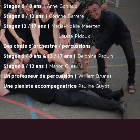
Stages 6 / 8 ans |
Anne Goniaux
Stages 8 / 13 ans |
Corinne Barrère
Stages 13 / 17 ans |
Marie-Noëlle Maerten
Louise Pidoux
Des chefs d’orchestre / percussions
Stages 6 / 8 ans & 13 / 17 ans |
Delphine Paquin
Stages 8 / 13 ans |
Manon Gilet
Un professeur de percussion |
William Brunet
Une pianiste accompagnatrice
Pauline Guyot