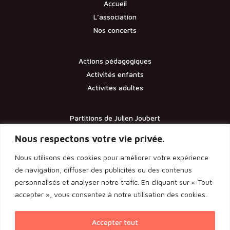
Accueil
L’association
Nos concerts
Actions pédagogiques
Activités enfants
Activités adultes
Partitions de Julien Joubert
Contact
Nous respectons votre vie privée.
Nous utilisons des cookies pour améliorer votre expérience
Documents
de navigation, diffuser des publicités ou des contenus
personnalisés et analyser notre trafic. En cliquant sur « Tout
Les statuts de l’association
accepter », vous consentez à notre utilisation des cookies.
Licence d’entrepreneur de spectacle
Rapport de l’assemblée générale 2024
Accepter tout