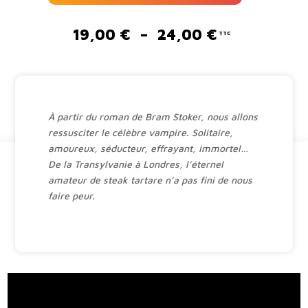
A
l
Plage
19,00
€
–
24,00
€
t
de
e
prix :
r
19,00 €
n
à
a
24,00 €
À partir du roman de Bram Stoker, nous allons
t
ressusciter le célèbre vampire. Solitaire,
i
amoureux, séducteur, effrayant, immortel…
v
De la Transylvanie à Londres, l’éternel
e
amateur de steak tartare n’a pas fini de nous
:
faire peur.