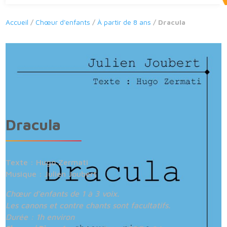
Accueil
/
Chœur d'enfants
/
À partir de 8 ans
/ Dracula
Dracula
Texte : Hugo Zermati
Musique : Julien Joubert
Chœur d’enfants de 1 à 3 voix.
Les canons et contre chants sont facultatifs.
Durée : 1h environ