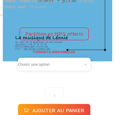
Chœur / Piano
format papier ou PDF – 24 euros
Chœur seul
– 19 euros
Partition et MP3 offerts
FORMATS-DISPONIBLES
quantité
de
Dracula
AJOUTER AU PANIER