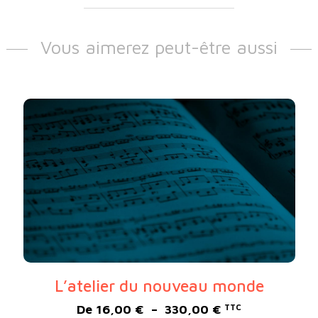
Vous aimerez peut-être aussi
L’atelier du nouveau monde
Plage de prix :
De
16,00
€
–
330,00
€
TTC