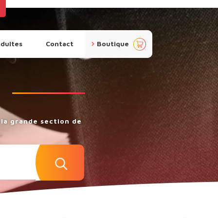
pan
adultes
Contact
Boutique
ier
la grande section de