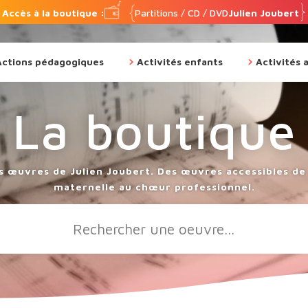
Accès à la boutique :
Partitions / CD / DVD
Julien Joubert
Actions pédagogiques
Activités enfants
Activités 
La boutique
s œuvres de Julien Joubert. Des œuvres accessibles de 
maternelle au chœur professionnel.