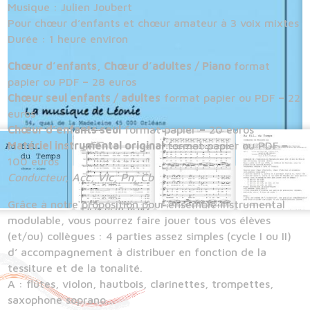
Musique : Julien Joubert
Pour chœur d’enfants et chœur amateur à 3 voix mixtes
Durée : 1 heure environ
Chœur d’enfants, Chœur d’adultes / Piano
format
papier ou PDF
–
28 euros
Chœur seul enfants / adultes
format papier ou PDF
–
22
euros
Chœur d’enfants seul
format papier
–
20 euros
Matériel instrumental original
format papier ou PDF
–
100 euros
Conducteur, Acc, Vlc, Pn, Cb
Grâce à notre proposition pour ensemble instrumental
modulable, vous pourrez faire jouer tous vos élèves
(et/ou) collègues : 4 parties assez simples (cycle I ou II)
d’ accompagnement à distribuer en fonction de la
tessiture et de la tonalité.
A : flûtes, violon, hautbois, clarinettes, trompettes,
saxophone soprano…