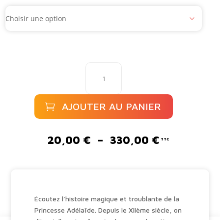
quantité
de
Au
fil...
AJOUTER AU PANIER
du
temps
A
l
Plage
20,00
€
–
330,00
€
t
de
e
prix :
r
20,00 €
n
à
a
330,00 €
Écoutez l’histoire magique et troublante de la
t
Princesse Adélaïde. Depuis le XIIème siècle, on
i