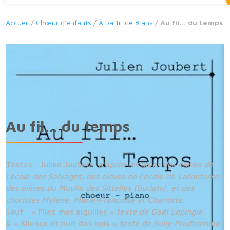
Accueil
/
Chœur d'enfants
/
À partir de 8 ans
/ Au fil… du temps
Au fil… du temps
Textes : Julien Joubert,
d’après les idées des élèves de
l’école des Salvages, des élèves de l’école de Lafontasse,
des élèves du Moulin des Sittelles (Burlats), et des
choristes Mylène, Marie-Françoise et Charlotte.
Sauf : « Filez mes aiguilles »
texte de Gaël Lépingle
& « Silence et nuit des bois »
texte de Sully Prudhomme