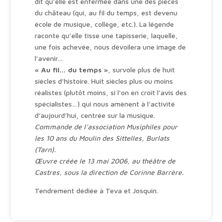
dit qu’elle est enfermée dans une des pièces
v
du château (qui, au fil du temps, est devenu
e
école de musique, collège, etc.). La légende
:
raconte qu’elle tisse une tapisserie, laquelle,
une fois achevée, nous dévoilera une image de
l’avenir…
« Au fil… du temps »
, survole plus de huit
siècles d’histoire. Huit siècles plus ou moins
réalistes (plutôt moins, si l’on en croit l’avis des
spécialistes…) qui nous amènent à l’activité
d’aujourd’hui, centrée sur la musique.
Commande de l’association Musiphiles pour
les 10 ans du Moulin des Sittelles, Burlats
(Tarn).
Œuvre créée le 13 mai 2006, au théâtre de
Castres, sous la direction de Corinne Barrère.
Tendrement dédiée à Teva et Josquin.