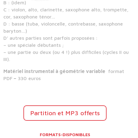
B : (idem)
C : violon, alto, clarinette, saxophone alto, trompette,
cor, saxophone ténor…
D : basse (tuba, violoncelle, contrebasse, saxophone
baryton…)
D’ autres parties sont parfois proposées :
– une spéciale débutants ;
– une partie ou deux (ou 4 !) plus difficiles (cycles II ou
III).
Matériel instrumental à géométrie variable
format
PDF
–
330 euros
Partition et MP3 offerts
FORMATS-DISPONIBLES