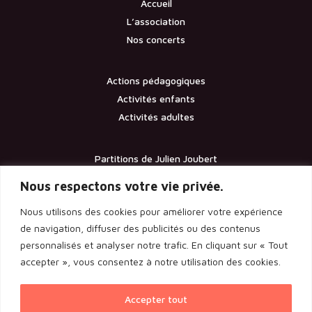
Accueil
L’association
Nos concerts
Actions pédagogiques
Activités enfants
Activités adultes
Partitions de Julien Joubert
Contact
Nous respectons votre vie privée.
Nous utilisons des cookies pour améliorer votre expérience
Documents
de navigation, diffuser des publicités ou des contenus
personnalisés et analyser notre trafic. En cliquant sur « Tout
Les statuts de l’association
accepter », vous consentez à notre utilisation des cookies.
Licence d’entrepreneur de spectacle
Rapport de l’assemblée générale 2024
Accepter tout