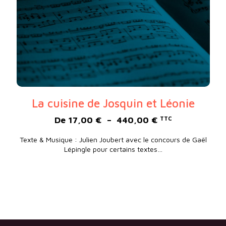
La cuisine de Josquin et Léonie
Plage de prix :
De
17,00
€
–
440,00
€
TTC
Texte & Musique : Julien Joubert avec le concours de Gaël
Lépingle pour certains textes…