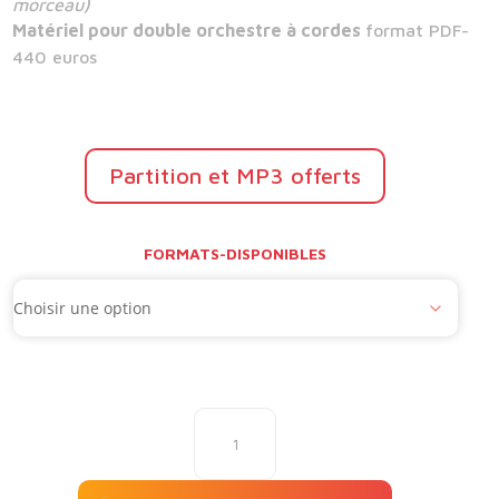
morceau)
Matériel pour double orchestre à cordes
format PDF-
440 euros
Partition et MP3 offerts
FORMATS-DISPONIBLES
quantité
de
La
cuisine