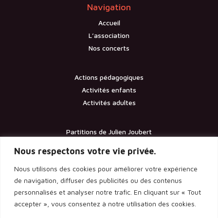
Navigation
Accueil
L’association
Nos concerts
Actions pédagogiques
Activités enfants
Activités adultes
Partitions de Julien Joubert
Contact
Nous respectons votre vie privée.
Nous utilisons des cookies pour améliorer votre expérience
Documents
de navigation, diffuser des publicités ou des contenus
personnalisés et analyser notre trafic. En cliquant sur « Tout
Les statuts de l’association
accepter », vous consentez à notre utilisation des cookies.
Licence d’entrepreneur de spectacle