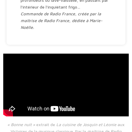
profondeurs du lave-vaisselle, en passant par
l’intérieur de l’inquiétant frigo…
Commande de Radio France, créée par la
maîtrise de Radio France, d
édiée à Marie-
Noëlle.
« Bonne nuit »
extrait de
La cuisine de Josquin et Léonie
aux
Victoires de la musique classique. Par la
maîtrise de Radio