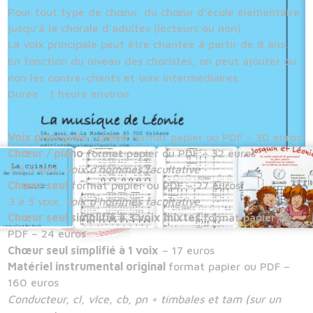
Pour tout type de chœur, du chœur d’école élémentaire
jusqu’à la chorale d’adultes (lecteurs ou non).
La voix principale peut être chantée à partir de 8 ans.
En fonction du niveau des choristes, on peut ajouter ou
non les contre-chants et voix intermédiaires.
Durée : 1 heure environ
Voix principale / piano
format papier ou PDF – 30 euros
Chœur / piano
format papier ou PDF – 32 euros
3 à 5 voix, voix d’hommes facultative
Chœur seul
format papier ou PDF – 27 euros
3 à 5 voix, voix d’hommes facultative
Chœur seul simplifié à 3 voix mixtes
format papier ou
PDF – 24 euros
Chœur seul simplifié à 1 voix
– 17 euros
Matériel instrumental original
format papier ou PDF –
160 euros
Conducteur, cl, vlce, cb, pn + timbales et tam (sur un