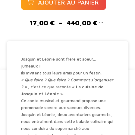
AJOUTER AU PANIER
de
Josquin
A
et
l
Plage
17,00
€
–
440,00
€
Léonie
t
de
e
prix :
r
17,00 €
n
à
a
440,00 €
Josquin et Léonie sont frère et soeur…
t
jumeaux !
i
Ils invitent tous leurs amis pour un festin.
v
« Que faire ? Que faire ? Comment s’organiser
e
? »
, c’est ce que raconte
« La cuisine de
:
Josquin et Léonie »
.
Ce conte musical et gourmand propose une
promenade sonore aux saveurs diverses.
Josquin et Léonie, deux aventuriers gourmets,
nous entraînent dans cette balade culinaire qui
nous conduira du supermarché aux