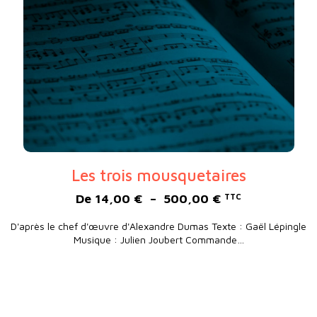
Les trois mousquetaires
Plage de prix :
De
14,00
€
–
500,00
€
TTC
D'après le chef d'œuvre d'Alexandre Dumas Texte : Gaël Lépingle
Musique : Julien Joubert Commande…