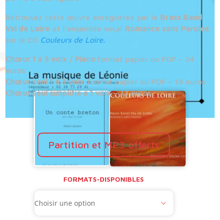
Retrouvez cette œuvre enregistrée par le
Brass Band
Val de Loire
et l’ensemble vocal
Romance sans Paroles
sur le CD
Couleurs de Loire.
Chœur 1 à 3 voix / Piano
format papier ou PDF – 24
euros
Chœur seul 1 à 3 voix
format papier ou PDF – 18 euros
Chœur seul simplifié à 1 voix
– 13 euros
Partition et MP3 offerts
FORMATS-DISPONIBLES