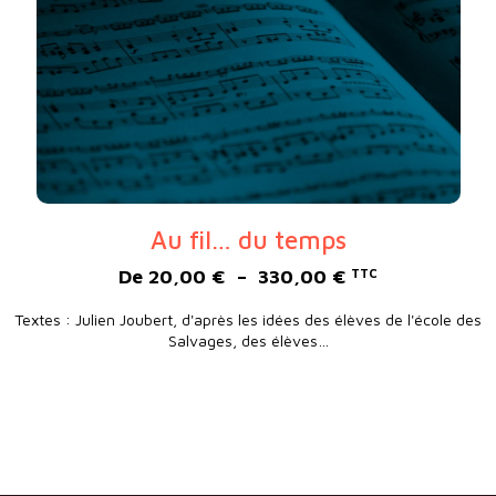
Au fil… du temps
Plage de prix :
De
20,00
€
–
330,00
€
TTC
Textes : Julien Joubert, d'après les idées des élèves de l'école des
Salvages, des élèves…