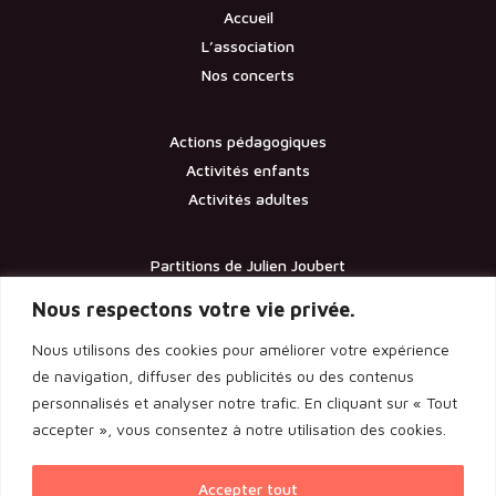
Accueil
L’association
Nos concerts
Actions pédagogiques
Activités enfants
Activités adultes
Partitions de Julien Joubert
Contact
Nous respectons votre vie privée.
Nous utilisons des cookies pour améliorer votre expérience
Documents
de navigation, diffuser des publicités ou des contenus
personnalisés et analyser notre trafic. En cliquant sur « Tout
Les statuts de l’association
accepter », vous consentez à notre utilisation des cookies.
Licence d’entrepreneur de spectacle
Rapport de l’assemblée générale 2024
Accepter tout