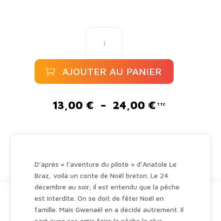
quantité
de
Un
conte
AJOUTER AU PANIER
breton
A
l
Plage
13,00
€
–
24,00
€
t
de
e
prix :
r
13,00 €
n
à
a
24,00 €
D’après « l’aventure du pilote » d’Anatole Le
t
Braz, voilà un conte de Noël breton. Le 24
i
décembre au soir, il est entendu que la pêche
v
est interdite. On se doit de fêter Noël en
e
famille. Mais Gwenaël en a décidé autrement. Il
:
part avec ses amis faire la pêche la plus