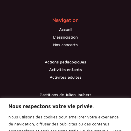
Navigation
Accueil
L’association
Nos concerts
Actions pédagogiques
Activités enfants
Activités adultes
Partitions de Julien Joubert
Contact
Nous respectons votre vie privée.
Nous utilisons des cookies pour améliorer votre expérience
Documents
de navigation, diffuser des publicités ou des contenus
personnalisés et analyser notre trafic. En cliquant sur « Tout