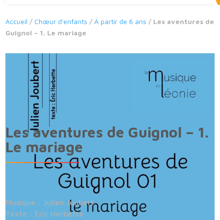
Accueil
/
Chœur d'enfants
/
À partir de 6 ans
/ Les aventures de
Guignol – 1. Le mariage
Les aventures de Guignol – 1.
Le mariage
Musique : Julien Joubert
Texte : Éric Herbette