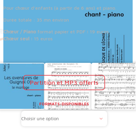
Pour chœur d’enfants (à partir de 6 ans) et piano.
Durée totale : 35 mn environ
Chœur / Piano
format papier et PDF
:
19 euros
Chœur seul :
15 euros
Partition et MP3 offerts
FORMATS-DISPONIBLES