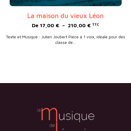
La maison du vieux Léon
Plage de prix :
De
17,00
€
–
210,00
€
TTC
Texte et Musique : Julien Joubert Pièce à 1 voix, idéale pour des
classe de…