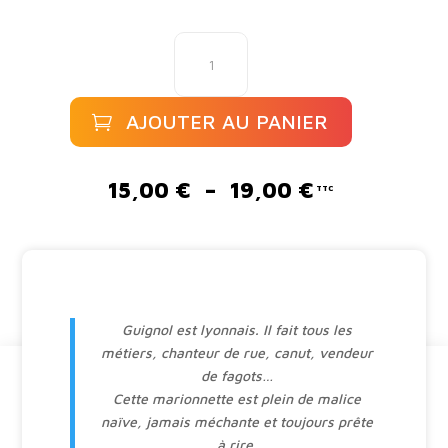
quantité
de
Les
aventures
AJOUTER AU PANIER
de
Guignol
A
-
l
Plage
15,00
€
–
19,00
€
1.
t
de
Le
e
prix :
mariage
r
15,00 €
n
à
a
19,00 €
t
Guignol est lyonnais. Il fait tous les
i
métiers, chanteur de rue, canut, vendeur
v
de fagots…
e
Cette marionnette est plein de malice
:
naïve, jamais méchante et toujours prête
à rire.