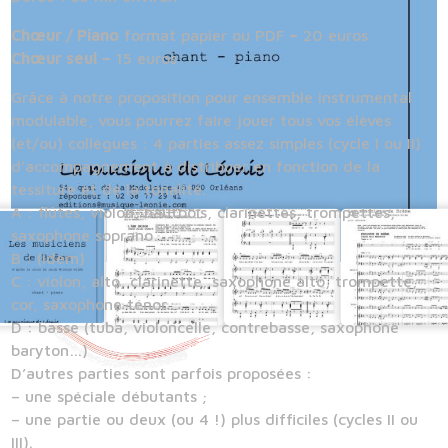
Chœur / Piano
format papier ou PDF
–
20 euros
Chœur seul
–
15 euros
Grâce à notre proposition pour ensemble instrumental
modulable, vous pourrez faire jouer tous vos élèves
(et/ou) collègues : 4 parties assez simples (cycle I ou II)
d’accompagnement à distribuer en fonction de la
tessiture et de la tonalité.
A : flûtes, violon, hautbois, clarinettes, trompettes,
saxophone soprano…
B : (idem)
C : violon, alto, clarinette, saxophone alto, trompette,
cor, saxophone ténor…
D : basse (tuba, violoncelle, contrebasse, saxophone
baryton…)
D’autres parties sont parfois proposées :
– une spéciale débutants ;
– une partie ou deux (ou 4 !) plus difficiles (cycles II ou
III).