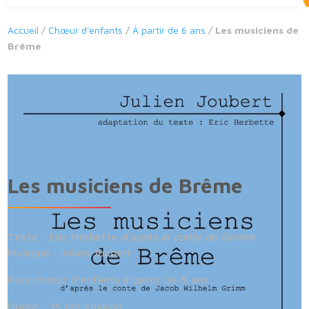
Accueil
/
Chœur d'enfants
/
À partir de 6 ans
/ Les musiciens de
Brême
Les musiciens de Brême
Texte : Eric Herbette
d’après le conte de Grimm
Musique : Julien Joubert
Pour chœur d’enfants à partir de 6 ans
Durée : 35 mn environ