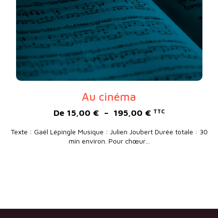
Au cinéma
Plage de prix :
De
15,00
€
–
195,00
€
TTC
Texte : Gaël Lépingle Musique : Julien Joubert Durée totale : 30
min environ. Pour chœur…