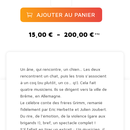
Les
musiciens
AJOUTER AU PANIER
de
Brême
A
l
Plage
15,00
€
–
200,00
€
t
de
e
prix :
r
15,00 €
n
à
a
200,00 €
Un âne, qui rencontre, un chien… Les deux
t
rencontrent un chat, puis les trois s’associent
i
à un coq (ou plutôt, un co… q!). Cela fait
v
quatre musiciens. Ils se dirigent vers la ville de
e
Brême, en Allemagne.
:
Le célèbre conte des frères Grimm, remanié
fidèlement par Eric Herbette et Julien Joubert.
Du rire, de l’émotion, de la violence (gare aux
brigands !), bref, un spectacle complet !
S’il fallait en tirer un extrait :
Un musicien, il