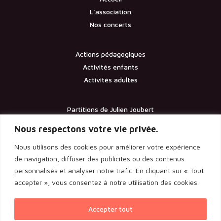
L’association
Nos concerts
Actions pédagogiques
Activités enfants
Activités adultes
Partitions de Julien Joubert
Contact
Nous respectons votre vie privée.
Nous utilisons des cookies pour améliorer votre expérience
Documents
de navigation, diffuser des publicités ou des contenus
personnalisés et analyser notre trafic. En cliquant sur « Tout
Les statuts de l’association
accepter », vous consentez à notre utilisation des cookies.
Licence d’entrepreneur de spectacle
Rapport de l’assemblée générale 2024
Accepter tout