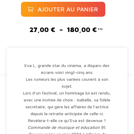
secret
AJOUTER AU PANIER
d'Eva
L
A
l
Plage
27,00
€
–
180,00
€
t
de
e
prix :
r
27,00 €
n
à
a
180,00 €
Eva L, grande star du cinéma, a disparu des
t
écrans voici vingt-cinq ans.
i
Les rumeurs les plus variées courent à son
v
sujet.
e
Lors d’un festival, un hommage lui est rendu,
:
avec une invitée de choix : Isabelle, sa fidèle
secrétaire, qui gère les affaires de l’actrice
depuis la retraite anticipée de celle-ci.
Révélera-t-elle ce qu’Eva est devenue ?
Commande de musique et éducation 91.