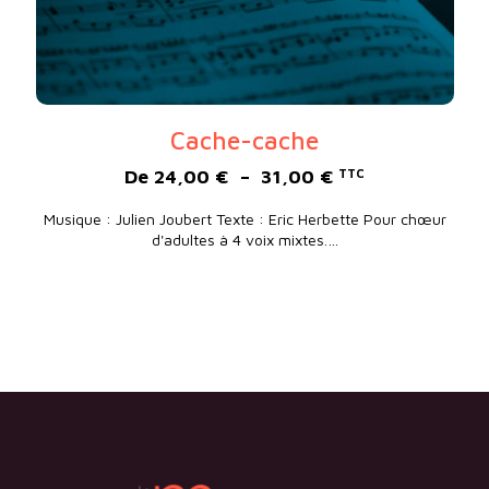
Cache-cache
Plage de prix : 
De
24,00
€
–
31,00
€
TTC
Musique : Julien Joubert Texte : Eric Herbette Pour chœur
d'adultes à 4 voix mixtes.…