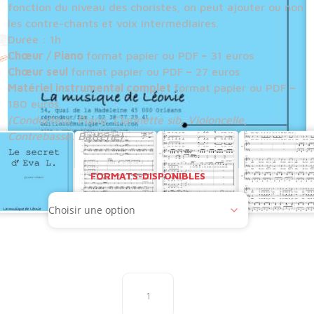
fonction du niveau des choristes, on peut ajouter ou non
les contre-chants et voix intermédiaires.
Durée : 1h
Chœur / Piano
format papier ou PDF
–
31 euros
Chœur seul
format papier ou PDF
–
27 euros
Matériel instrumental complet
format papier ou PDF
–
180 euros
(Conducteur, Piano, Clarinette sib, Violoncelle,
Contrebasse, Batterie)
FORMATS-DISPONIBLES
quantité
de
Le