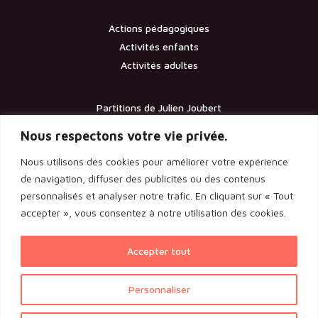
Actions pédagogiques
Activités enfants
Activités adultes
Partitions de Julien Joubert
Contact
Nous respectons votre vie privée.
Nous utilisons des cookies pour améliorer votre expérience
Documents
de navigation, diffuser des publicités ou des contenus
personnalisés et analyser notre trafic. En cliquant sur « Tout
Les statuts de l’association
accepter », vous consentez à notre utilisation des cookies.
Licence d’entrepreneur de spectacle
Rapport de l’assemblée générale 2024
Accepter tout
Voir l'ensemble des documents
Personnaliser