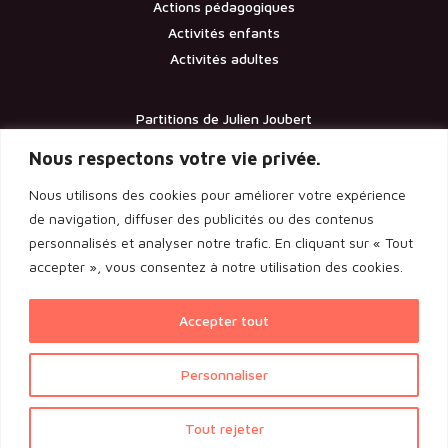
Actions pédagogiques
Activités enfants
Activités adultes
Partitions de Julien Joubert
Contact
Nous respectons votre vie privée.
Nous utilisons des cookies pour améliorer votre expérience
Documents
de navigation, diffuser des publicités ou des contenus
personnalisés et analyser notre trafic. En cliquant sur « Tout
Les statuts de l’association
accepter », vous consentez à notre utilisation des cookies.
Licence d’entrepreneur de spectacle
Rapport de l’assemblée générale 2024
Accepter tout
Voir l'ensemble des documents
Personnaliser
Politique de confidentialité
|
Mentions légales
| Une
Tout rejeter
Congés d'été du 28 juillet au 16 août 2026. Les commandes seront
réalisation
AltaisWeb