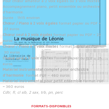
Pour chœur amateur à 2 voix égales ou 3 voix mixtes.
Accompagnement piano, petit ensemble ou orchestre
d’harmonie.
Durée : 1h15 environ
Chœur / Piano à 2 voix égales
format papier ou PDF
–
27 euros
Chœur seul à 2 voix égales
format papier ou PDF
–
22
euros
Chœur / Piano à 3 voix mixtes
format papier ou PDF
–
30 euros
Chœur seul à 3 voix mixtes
format papier ou PDF
–
26
euros
Matériel instrumental complet pour orchestre
d’harmonie
format PDF
–
460 euros
Matériel instrumental pour petit ensemble
format PDF
–
360 euros
Cdtr, fl, cl sib, 2 sax, trb, pn, perc
FORMATS-DISPONIBLES