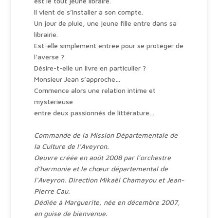
est le tout jeune libraire.
v
Il vient de s’installer à son compte.
e
Un jour de pluie, une jeune fille entre dans sa
:
librairie.
Est-elle simplement entrée pour se protéger de
l’averse ?
Désire-t-elle un livre en particulier ?
Monsieur Jean s’approche…
Commence alors une relation intime et
mystérieuse
entre deux passionnés de littérature…
Commande de la Mission Départementale de
la Culture de l’Aveyron.
Oeuvre créée en août 2008 par l’orchestre
d’harmonie et le chœur départemental de
l’Aveyron. Direction Mikaël Chamayou et Jean-
Pierre Cau.
Dédiée à Marguerite, née en décembre 2007,
en guise de bienvenue.