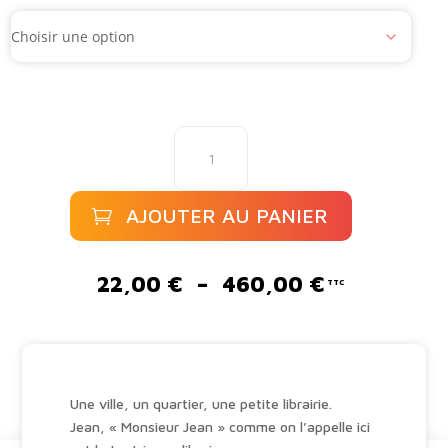
quantité
de
La
librairie
AJOUTER AU PANIER
de
monsieur
A
Jean
l
Plage
22,00
€
–
460,00
€
t
de
e
prix :
r
22,00 €
n
à
a
460,00 €
Une ville, un quartier, une petite librairie.
t
Jean, « Monsieur Jean » comme on l’appelle ici
i