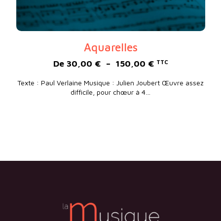
Aquarelles
Plage de prix :
De
30,00
€
–
150,00
€
TTC
Texte : Paul Verlaine Musique : Julien Joubert Œuvre assez
difficile, pour chœur à 4…