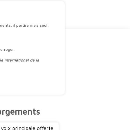
20,00 €
à
30,00 €
ents, il partira mais seul,
terroger.
 international de la
argements
 voix principale offerte