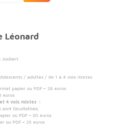
e Léonard
n Joubert
olescents / adultes / de 1 à 4 voix mixtes
rmat papier ou PDF
–
26 euros
0 euros
 et 4 voix mixtes :
 sont facultatives.
apier ou PDF
–
30 euros
er ou PDF
–
25 euros