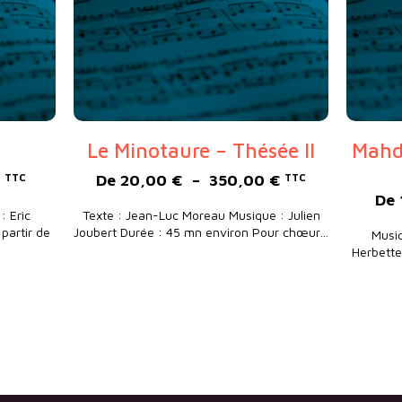
Le Minotaure – Thésée II
Mahdi
Plage de prix : 19,00 € à 25,00 €
Plage de prix :
€
De
20,00
€
–
350,00
€
TTC
TTC
De
: Eric
Texte : Jean-Luc Moreau Musique : Julien
partir de
Joubert Durée : 45 mn environ Pour chœur…
Musiq
Herbette