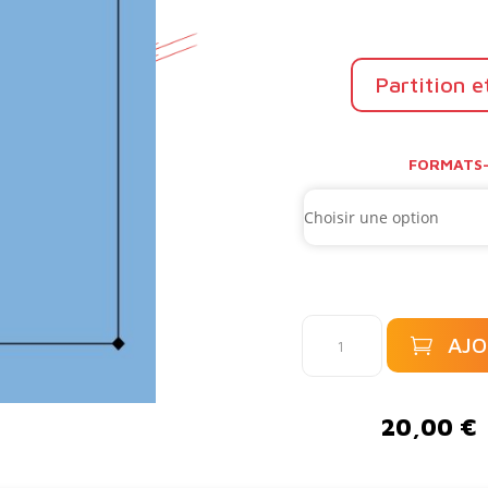
Partition e
FORMATS-
quantité
AJO
de
Le
A
Lascaux
l
20,00
€
de
t
Léonard
e