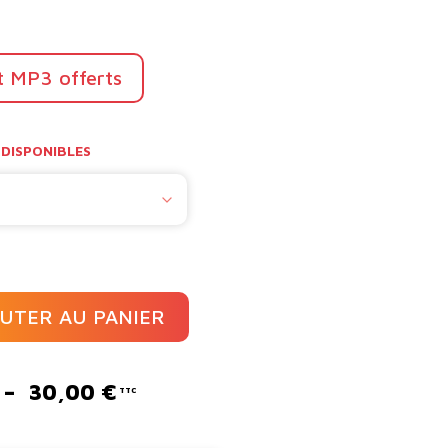
t MP3 offerts
DISPONIBLES
UTER AU PANIER
Plage
–
30,00
€
de
prix :