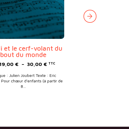
 et le cerf-volant du
Un renard de r
bout du monde
 20,00 € à 350,00 €
De
20,00
€
–
180,
Plage de prix : 19,00 € à 30,00 
19,00
€
–
30,00
€
TTC
Musique : Julien Joubert Tex
Lépingle Version à 1 voix id
ue : Julien Joubert Texte : Eric
classes…
 Pour chœur d'enfants (à partir de
8…