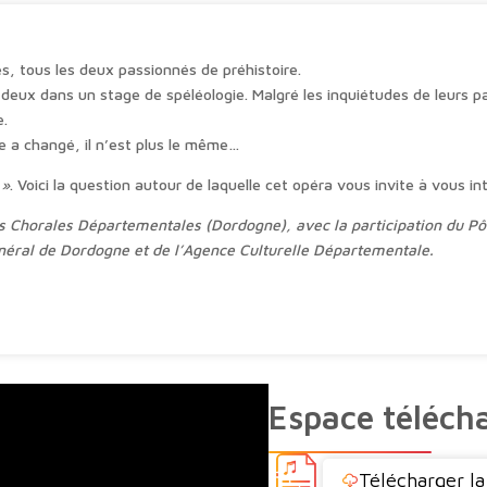
r
n
a
s, tous les deux passionnés de préhistoire.
t
s deux dans un stage de spéléologie. Malgré les inquiétudes de leurs par
i
e.
v
e a changé, il n’est plus le même…
e
:
 »
. Voici la question autour de laquelle cet opéra vous invite à vous in
horales Départementales (Dordogne), avec la participation du Pôle
énéral de Dordogne et de l’Agence Culturelle Départementale.
Espace téléch
Télécharger la