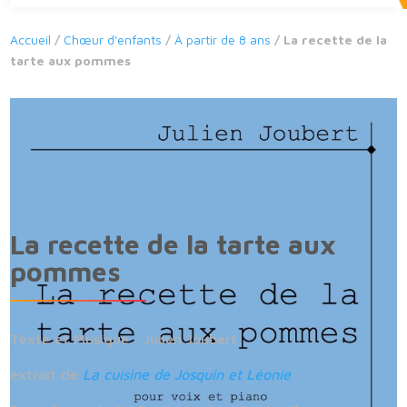
Accueil
/
Chœur d'enfants
/
À partir de 8 ans
/ La recette de la
tarte aux pommes
La recette de la tarte aux
pommes
Texte et Musique : Julien Joubert
extrait de
La cuisine de Josquin et Léonie