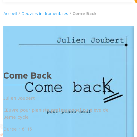
Accueil
/
Oeuvres instrumentales
/ Come Back
Come Back
Julien Joubert
Œuvre pour pianiste professionnel ou élève de
3ème cycle
Durée : 6′ 15