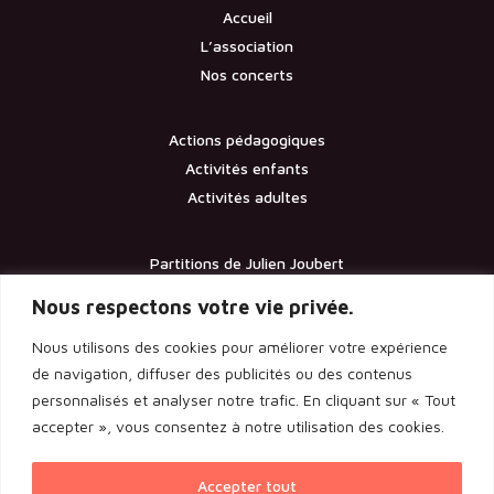
Accueil
L’association
Nos concerts
Actions pédagogiques
Activités enfants
Activités adultes
Partitions de Julien Joubert
Contact
Nous respectons votre vie privée.
Nous utilisons des cookies pour améliorer votre expérience
Documents
de navigation, diffuser des publicités ou des contenus
personnalisés et analyser notre trafic. En cliquant sur « Tout
Les statuts de l’association
accepter », vous consentez à notre utilisation des cookies.
Licence d’entrepreneur de spectacle
Rapport de l’assemblée générale 2024
Accepter tout