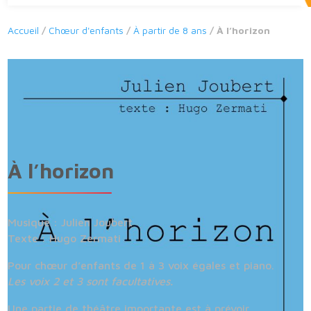
Accueil
/
Chœur d'enfants
/
À partir de 8 ans
/ À l’horizon
À l’horizon
Musique : Julien Joubert
Texte : Hugo Zermati
Pour chœur d’enfants de 1 à 3 voix égales et piano.
Les voix 2 et 3 sont facultatives.
Une partie de théâtre importante est à prévoir.