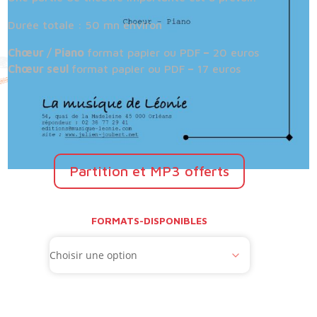
Durée totale : 50 mn environ
Chœur / Piano
format papier ou PDF
–
20 euros
Chœur seul
format papier ou PDF
–
17 euros
Partition et MP3 offerts
FORMATS-DISPONIBLES