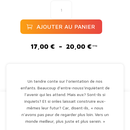
quantité
de
À
l'horizon
AJOUTER AU PANIER
A
l
Plage
17,00
€
–
20,00
€
t
de
e
prix :
r
17,00 €
n
à
a
20,00 €
Un tendre conte sur l’orientation de nos
t
enfants. Beaucoup d’entre-nouss’inquiètent de
i
l’avenir qui les attend. Mais eux? Sont-ils si
v
inquiets? Et si onles laissait construire eux-
e
mêmes leur futur? Car, disent-ils, « nous
:
n’avons pas peur de regarder plus loin. Vers un
monde meilleur, plus juste et plus serein. »