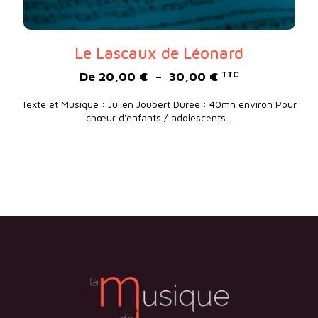
Le Lascaux de Léonard
Plage de prix : 
De
20,00
€
–
30,00
€
TTC
Texte et Musique : Julien Joubert Durée : 40mn environ Pour
chœur d'enfants / adolescents…