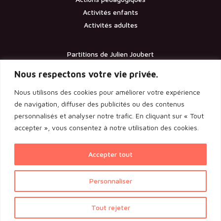
Activités enfants
Activités adultes
Partitions de Julien Joubert
Contact
Nous respectons votre vie privée.
Nous utilisons des cookies pour améliorer votre expérience
Documents
de navigation, diffuser des publicités ou des contenus
personnalisés et analyser notre trafic. En cliquant sur « Tout
Les statuts de l’association
accepter », vous consentez à notre utilisation des cookies.
Licence d’entrepreneur de spectacle
Rapport de l’assemblée générale 2024
Accepter tout
Voir l'ensemble des documents
Personnaliser
Politique de confidentialité
|
Mentions légales
| Une
Tout rejeter
Congés d'été du 28 juillet au 16 août 2026. Les commandes seront
réalisation
AltaisWeb