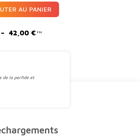
UTER AU PANIER
Plage
–
42,00
€
de
prix :
22,00 €
à
42,00 €
 de la perfide et
léchargements