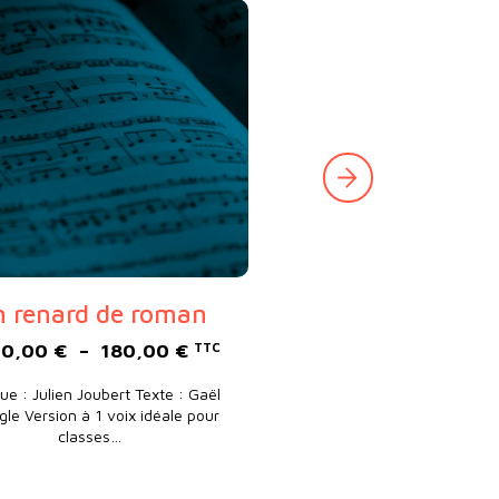
 renard de roman
 14,00 € à 500,00 €
Plage de prix : 20,00 € à 180,0
20,00
€
–
180,00
€
TTC
ue : Julien Joubert Texte : Gaël
gle Version à 1 voix idéale pour
classes…