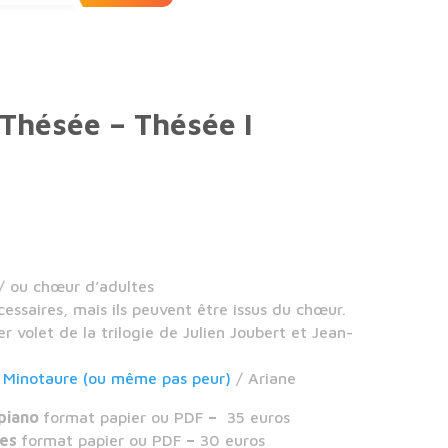
 Thésée – Thésée I
/ ou chœur d’adultes
cessaires, mais ils peuvent être issus du chœur.
r volet de la trilogie de Julien Joubert et Jean-
 Minotaure (ou même pas peur)
/ Ariane
 piano
format papier ou PDF
–
35 euros
tes
format papier ou PDF
–
30 euros