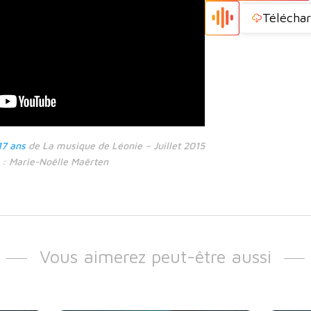
Téléchar
17 ans
de La musique de Léonie – Juillet 2015
n : Marie-Noëlle Maërten
Vous aimerez peut-être aussi