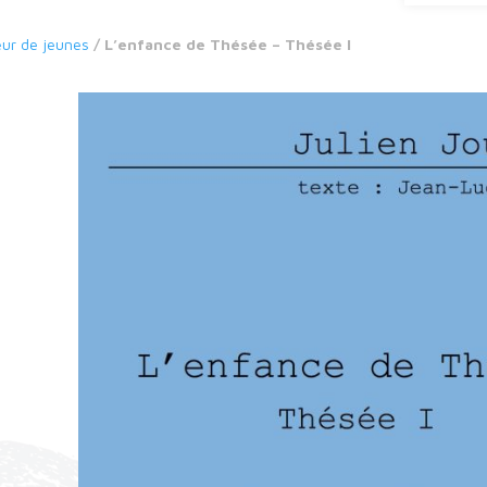
ur de jeunes
/ L’enfance de Thésée – Thésée I