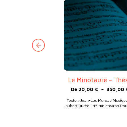
Le Minotaure – Thés
De
20,00
€
–
350,00
Texte : Jean-Luc Moreau Musique 
Joubert Durée : 45 mn environ Po