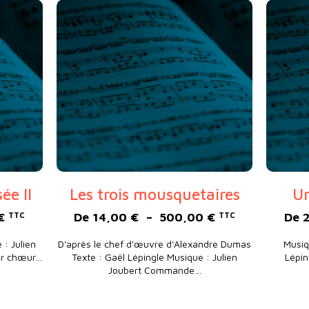
ée II
Les trois mousquetaires
Un
Plage de prix : 20,00 € à 350,00 €
Plage de prix :
€
De
14,00
€
–
500,00
€
De
TTC
TTC
: Julien
D'après le chef d'œuvre d'Alexandre Dumas
Musiq
ur chœur…
Texte : Gaël Lépingle Musique : Julien
Lépin
Joubert Commande…