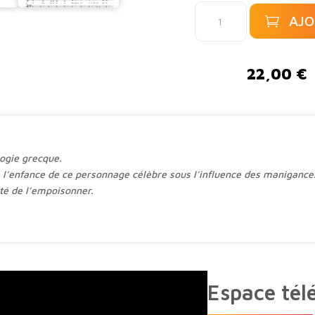
quantité
AJO
de
L'enfance
A
de
l
22,00
€
Thésée
t
-
e
Thésée
r
I
n
a
ogie grecque.
t
l’enfance de ce personnage célèbre sous l’influence des manigances
i
té de l’empoisonner.
v
e
:
Espace té