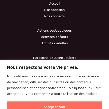
Accueil
L’association
Nos concerts
Actions pédagogiques
Activités enfants
Activités adultes
Partitions de Julien Joubert
Contact
Nous respectons votre vie privée.
Nous utilisons des cookies pour améliorer votre expérience
Documents
de navigation, diffuser des publicités ou des contenus
personnalisés et analyser notre trafic. En cliquant sur « Tout
Les statuts de l’association
accepter », vous consentez à notre utilisation des cookies.
Licence d’entrepreneur de spectacle
Rapport de l’assemblée générale 2024
Accepter tout