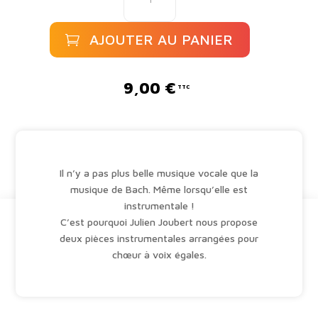
Deux
pièces
AJOUTER AU PANIER
de
Jean-
A
Sébastien
l
9,00
€
Bach
t
e
r
n
a
Il n’y a pas plus belle musique vocale que la
t
musique de Bach. Même lorsqu’elle est
i
instrumentale !
v
C’est pourquoi Julien Joubert nous propose
e
deux pièces instrumentales arrangées pour
:
chœur à voix égales.