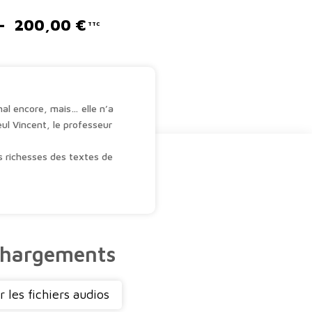
Plage
–
200,00
€
de
prix :
24,00 €
à
200,00 €
mal encore, mais… elle n’a
ul Vincent, le professeur
es richesses des textes de
chargements
 les fichiers audios