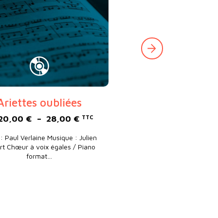
Ariettes oubliées
Plage de prix : 20,00 € à 28,00 
20,00
€
–
28,00
€
TTC
,00 € à 8,00 €
: Paul Verlaine Musique : Julien
rt Chœur à voix égales / Piano
format…