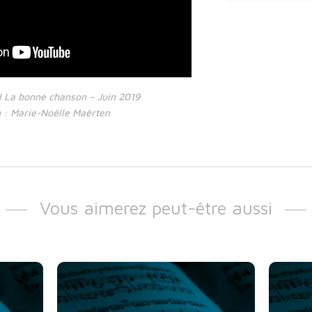
 La bonne chanson – Juin 2019
n : Marie-Noëlle Maërten
Vous aimerez peut-être aussi