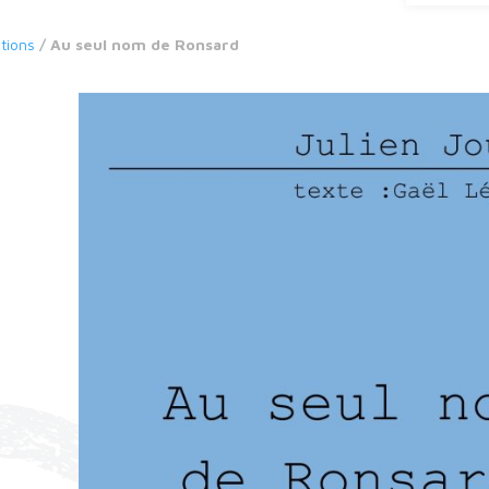
itions
/ Au seul nom de Ronsard