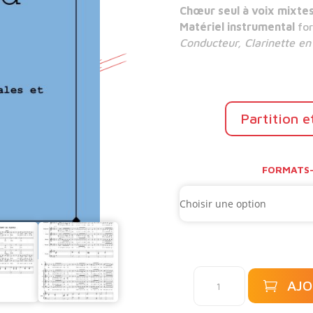
Chœur seul à voix mixte
Matériel instrumental
fo
Conducteur, Clarinette en 
Partition e
FORMATS-
quantité
AJO
de
Au