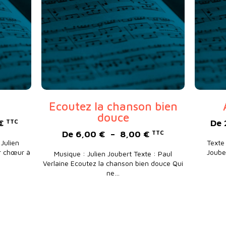
Ecoutez la chanson bien
douce
Plage de prix : 30,00 € à 150,00 €
€
De
TTC
Plage de prix : 6
De
6,00
€
–
8,00
€
TTC
 Julien
Texte 
ur chœur à
Joube
Musique : Julien Joubert Texte : Paul
Verlaine Ecoutez la chanson bien douce Qui
ne…