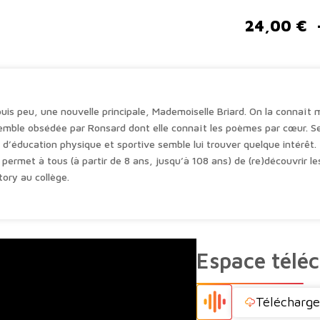
A
seul
l
24,00
€
nom
t
de
e
Ronsard
r
n
a
uis peu, une nouvelle principale, Mademoiselle Briard. On la connaît 
t
semble obsédée par Ronsard dont elle connaît les poèmes par cœur. Se
i
d’éducation physique et sportive semble lui trouver quelque intérêt.
v
 permet à tous (à partir de 8 ans, jusqu’à 108 ans) de (re)découvrir l
e
ory au collège.
:
Espace télé
Télécharger