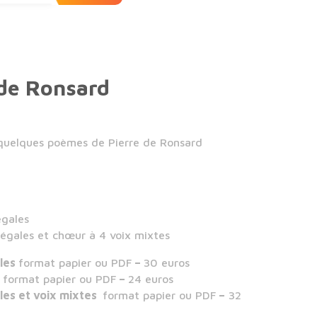
de Ronsard
 quelques poèmes de Pierre de Ronsard
égales
 égales et chœur à 4 voix mixtes
ales
format papier ou PDF
–
30 euros
s
format papier ou PDF
–
24 euros
ales et voix mixtes
format papier ou PDF
–
32