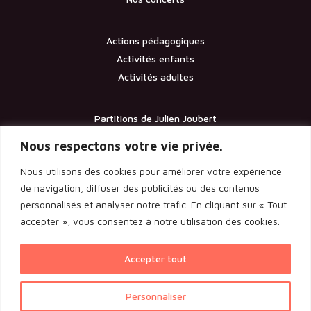
Actions pédagogiques
Activités enfants
Activités adultes
Partitions de Julien Joubert
Contact
Nous respectons votre vie privée.
Nous utilisons des cookies pour améliorer votre expérience
Documents
de navigation, diffuser des publicités ou des contenus
personnalisés et analyser notre trafic. En cliquant sur « Tout
Les statuts de l’association
accepter », vous consentez à notre utilisation des cookies.
Licence d’entrepreneur de spectacle
Rapport de l’assemblée générale 2024
Accepter tout
Voir l'ensemble des documents
Personnaliser