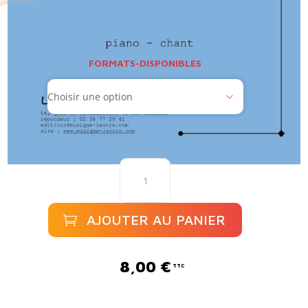
FORMATS-DISPONIBLES
quantité
de
Ariette
V
AJOUTER AU PANIER
A
l
8,00
€
t
e