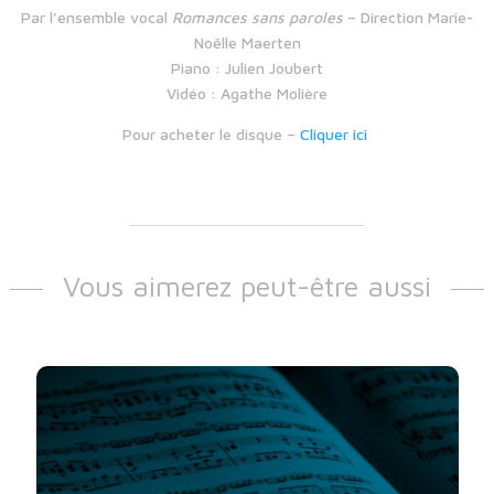
Par l’ensemble vocal
Romances sans paroles
– Direction Marie-
Noëlle Maerten
Piano : Julien Joubert
Vidéo : Agathe Molière
Pour acheter le disque –
Cliquer ici
Vous aimerez peut-être aussi