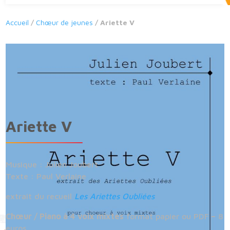
Accueil
/
Chœur de jeunes
/ Ariette V
Ariette V
Musique : Julien Joubert
Texte : Paul Verlaine
extrait du recueil
Les Ariettes Oubliées
Chœur / Piano à 4 voix mixtes
format papier ou PDF
–
8
euros