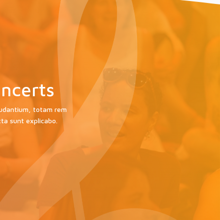
ncerts
laudantium, totam rem
cta sunt explicabo.