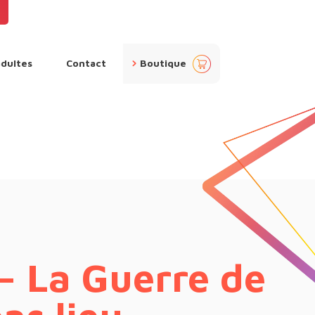
pan
adultes
Contact
Boutique
ier
– La Guerre de