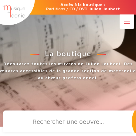
Accès à la boutique :
Partitions / CD / DVD
Julien Joubert
La boutique
Découvrez toutes les œuvres de Julien Joubert. Des
œuvres accessibles de la grande section de maternelle
au chœur professionnel.
Recherche
de
produits