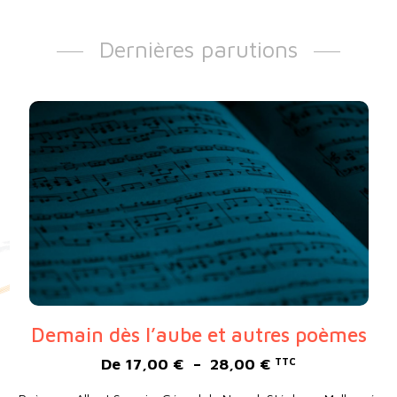
Dernières parutions
Demain dès l’aube et autres poèmes
Plage de prix : 
De
17,00
€
–
28,00
€
TTC